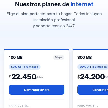
Nuestros planes de
internet
Elige el plan perfecto para tu hogar. Todos incluyen
instalación profesional
y soporte técnico 24/7.
100 MB
300 MB
Mbps
50% OFF x 6 meses
50% OFF x 6 meses
22.450
24.200
$
$
/Mes
/
Contratar ahora
Contratar
PARA VOS SI…
PARA VOS SI…